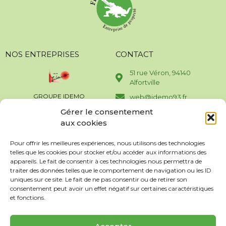
NOS ENTREPRISES
CONTACT
51 rue Véron, 94140
Alfortville
GROUPE IDEMO
web@idemo93.fr
Gérer le consentement
01 43 96 35 80
aux cookies
SERVICES PUISSANCE 7
01 48 31 88 60
Pour offrir les meilleures expériences, nous utilisons des technologies
SOVENET
telles que les cookies pour stocker et/ou accéder aux informations des
appareils. Le fait de consentir à ces technologies nous permettra de
traiter des données telles que le comportement de navigation ou les ID
ALLIANCE PROPRETÉ
uniques sur ce site. Le fait de ne pas consentir ou de retirer son
consentement peut avoir un effet négatif sur certaines caractéristiques
et fonctions.
M2L